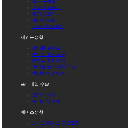
남자 눈성형
무쌍 안검하수
트임/눈꼬리
하안검수술
눈밑지방재배치
재건눈성형
쌍꺼풀 재수술
앞트임 흉터제거
뒤트임 흉터제거
쌍꺼풀 풀기/흉터제거
안검하수 재수술
포니테일 수술
고양이 쌍재
포니테일 수술
페이스성형
노마드 페이스 리모델링