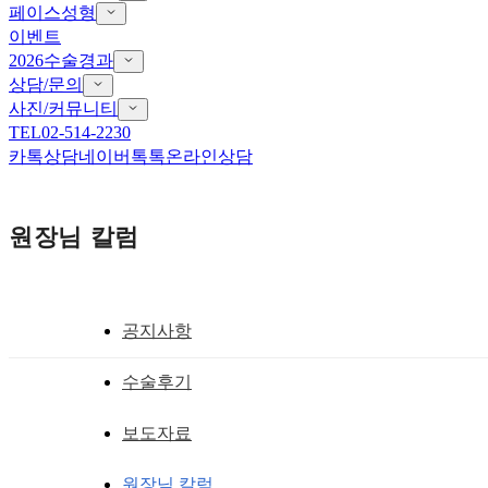
페이스성형
이벤트
2026수술경과
상담/문의
사진/커뮤니티
TEL
02-514-2230
카톡상담
네이버톡톡
온라인상담
원장님 칼럼
공지사항
눈꼬리내리기 뒤트임
수술후기
좋은 눈매의 첫번째 조건, Balanced ey
보도자료
황성호 원장
작성일
2007.10.11
원장님 칼럼