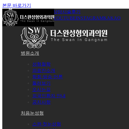
본문 바로가기
공지사항
온라인상담
시술후기
로그인
회원가입
YOUTUBE
INSTAGRAM
KAKAO
병원소개
성형철학
의료진소개
학회·방송·언론
둘러보기
오시는길
외국인환자 안내
공지사항
처음눈성형
스완 첫눈성형