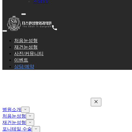
스완TV
처음눈성형
재건눈성형
사진/커뮤니티
이벤트
상담/예약
병원소개
처음눈성형
재건눈성형
포니테일 수술