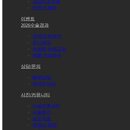
고압산소치료
반영구 화장
이벤트
2026수술경과
앞재건/뒤재건
포니테일
눈썹하 눈매교정
매몰 안검하수
상담/문의
빠른상담
온라인상담
사진/커뮤니티
시술전후사진
시술후기
보도자료
원장님 칼럼