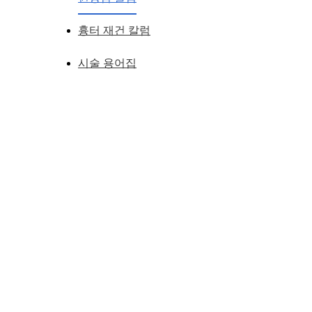
흉터 재건 칼럼
시술 용어집
" 좋은 눈매의 첫번째 조건 "
쭉 찢어진 눈매는 세어 보이기도 하고 차갑게 느껴지는 경우가 
사나워 보이는 눈의 느낌은