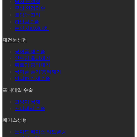
남자 눈성형
무쌍 안검하수
트임/눈꼬리
하안검수술
눈밑지방재배치
재건눈성형
쌍꺼풀 재수술
앞트임 흉터제거
뒤트임 흉터제거
쌍꺼풀 풀기/흉터제거
안검하수 재수술
포니테일 수술
고양이 쌍재
포니테일 수술
페이스성형
노마드 페이스 리모델링