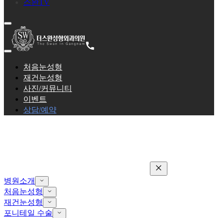
스완TV
처음눈성형
재건눈성형
사진/커뮤니티
이벤트
상담/예약
병원소개
처음눈성형
재건눈성형
포니테일 수술