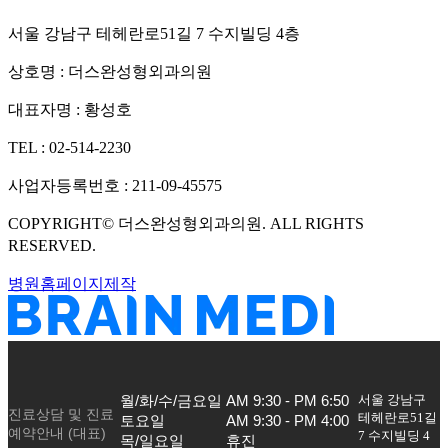
서울 강남구 테헤란로51길 7 수지빌딩 4층
상호명 :
더스완성형외과의원
대표자명 :
황성호
TEL :
02-514-2230
사업자등록번호 :
211-09-45575
COPYRIGHT©
더스완성형외과의원
. ALL RIGHTS
RESERVED.
병원홈페이지제작
서울 강남구
월/화/수/금요일

AM 9:30 - PM 6:50

진료상담 및 진료
테헤란로51길
토요일

AM 9:30 - PM 4:00

예약안내 (대표)
7 수지빌딩 4
목/일요일
휴진