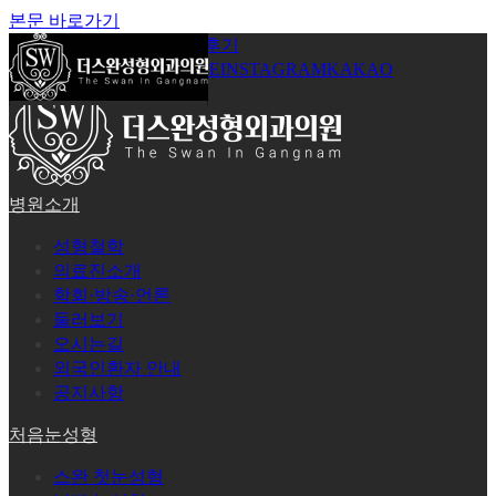
본문 바로가기
공지사항
온라인상담
시술후기
로그인
회원가입
YOUTUBE
INSTAGRAM
KAKAO
병원소개
성형철학
의료진소개
학회·방송·언론
둘러보기
오시는길
외국인환자 안내
공지사항
처음눈성형
스완 첫눈성형