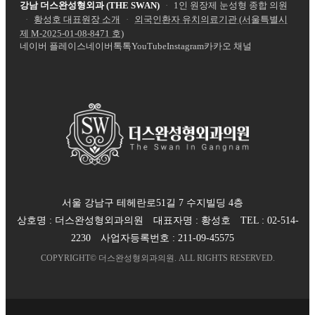
강남 더스완성형외과 (THE SWAN)
·
1인 원장제 눈성형 종합 의원
·
황성호 대표원장 소개
·
외국인환자 유치의료기관 (서울특별시
제
M-2025-01-08-8471
호)
네이버 플레이스
네이버톡톡
YouTube
Instagram
카카오 채널
서울 강남구 테헤란로51길 7 수지빌딩 4층
상호명 :
더스완성형외과의원
대표자명 :
황성호
TEL :
02-514-
2230
사업자등록번호 :
211-09-45575
COPYRIGHT©
더스완성형외과의원
. ALL RIGHTS RESERVED.