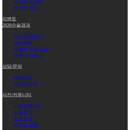
고압산소치료
반영구 화장
이벤트
2026수술경과
앞재건/뒤재건
포니테일
눈썹하 눈매교정
매몰 안검하수
상담/문의
빠른상담
온라인상담
사진/커뮤니티
시술전후사진
시술후기
보도자료
원장님 칼럼