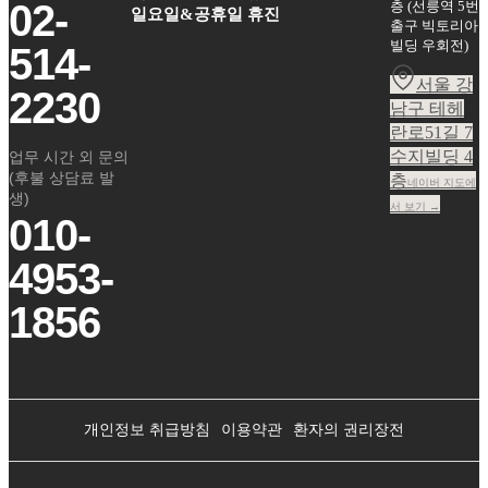
02-
층
(
선릉역 5번
일요일&공휴일 휴진
출구 빅토리아
빌딩 우회전
)
514-
서울 강
2230
남구 테헤
란로51길 7
수지빌딩 4
업무 시간 외 문의
(후불 상담료 발
층
네이버 지도에
생)
서 보기 →
010-
4953-
1856
개인정보 취급방침
이용약관
환자의 권리장전