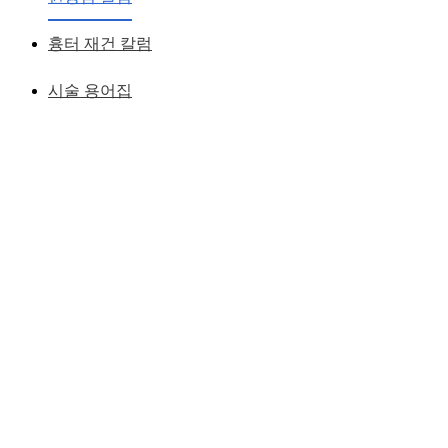
황성호 원장
작성일
2007.06.13
흉터 재건 칼럼
시술 용어집
답답해 보이는 눈을 크고 시원스럽게 디자인 하였습니다.
크고 예쁜 눈매로 변하기 위해 쌍꺼풀 수술을 가장 먼저 생각
하게 되는데,
쌍꺼풀 수술 후에도 여전히 작고 답답한 느낌과
눈매 자체가 크게 변화되었다는 느낌을 갖지 못하여 실망하는