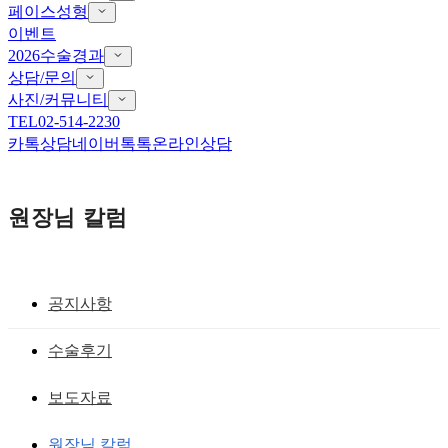
페이스성형
이벤트
2026수술경과
상담/문의
사진/커뮤니티
TEL
02-514-2230
카톡상담
네이버톡톡
온라인상담
원장님 칼럼
공지사항
눈꼬리내리기 뒤트임
수술후기
눈을 크고 시원스럽게 변화시키는 앞트
보도자료
임, 뒤트임 수술-노마드 뒤트임
원장님 칼럼