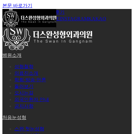
본문 바로가기
공지사항
온라인상담
시술후기
로그인
회원가입
YOUTUBE
INSTAGRAM
KAKAO
병원소개
성형철학
의료진소개
학회·방송·언론
둘러보기
오시는길
외국인환자 안내
공지사항
처음눈성형
스완 첫눈성형