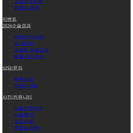
고압산소치료
반영구 화장
이벤트
2026수술경과
앞재건/뒤재건
포니테일
눈썹하 눈매교정
매몰 안검하수
상담/문의
빠른상담
온라인상담
사진/커뮤니티
시술전후사진
시술후기
보도자료
원장님 칼럼