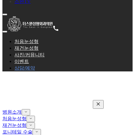
스완TV
처음눈성형
재건눈성형
사진/커뮤니티
이벤트
상담/예약
병원소개
처음눈성형
재건눈성형
포니테일 수술