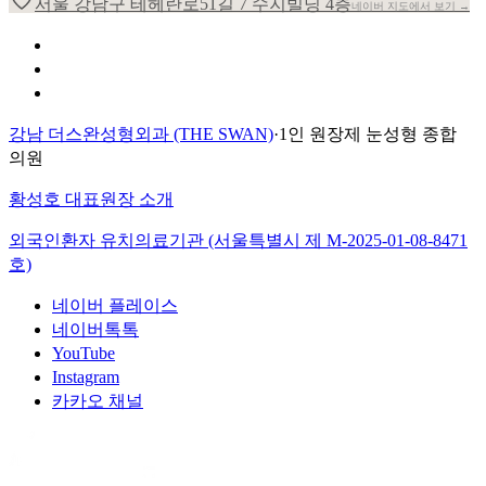
서울 강남구 테헤란로51길 7 수지빌딩 4층
네이버 지도에서 보기 →
개인정보 취급방침
이용약관
환자의 권리장전
강남 더스완성형외과 (THE SWAN)
·
1인 원장제 눈성형 종합
의원
황성호 대표원장 소개
외국인환자 유치의료기관 (서울특별시 제
M-2025-01-08-8471
호)
네이버 플레이스
네이버톡톡
YouTube
Instagram
카카오 채널