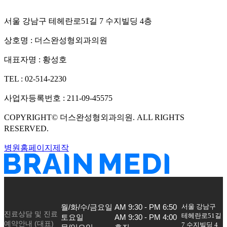
서울 강남구 테헤란로51길 7 수지빌딩 4층
상호명 :
더스완성형외과의원
대표자명 :
황성호
TEL :
02-514-2230
사업자등록번호 :
211-09-45575
COPYRIGHT©
더스완성형외과의원
. ALL RIGHTS
RESERVED.
병원홈페이지제작
서울 강남구
월/화/수/금요일

AM 9:30 - PM 6:50

진료상담 및 진료
테헤란로51길
토요일

AM 9:30 - PM 4:00

예약안내 (대표)
7 수지빌딩 4