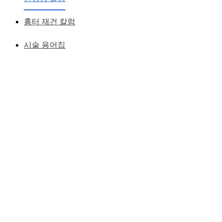
황성호 원장
작성일
2007.05.29
흉터 재건 칼럼
시술 용어집
뭉툭하고 넓은 코끝을 줄인 수술 1주일째
두껍고 뭉툭한 코끝은
첫인상에서도 코끝으로 시선을 끌기 때문에
얼굴의 다른 장점을 살리기 어렵다.
이렇게 두껍고 뭉툭한 코끝은