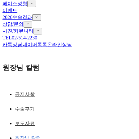
페이스성형
이벤트
2026수술경과
상담/문의
사진/커뮤니티
TEL
02-514-2230
카톡상담
네이버톡톡
온라인상담
원장님 칼럼
공지사항
매부리코,화살코, 복코
수술후기
복코(주먹코)의코끝성형-뭉툭하고 넓은
보도자료
코끝을 작고 날렵하게
원장님 칼럼