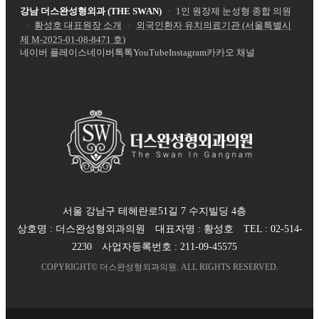
강남 더스완성형외과 (THE SWAN)
·
1인 원장제 눈성형 종합 의원
·
황성호 대표원장 소개
·
외국인환자 유치의료기관 (서울특별시
제
M-2025-01-08-8471
호)
네이버 플레이스
네이버톡톡
YouTube
Instagram
카카오 채널
서울 강남구 테헤란로51길 7 수지빌딩 4층
상호명 :
더스완성형외과의원
대표자명 :
황성호
TEL :
02-514-
2230
사업자등록번호 :
211-09-45575
COPYRIGHT©
더스완성형외과의원
. ALL RIGHTS RESERVED.