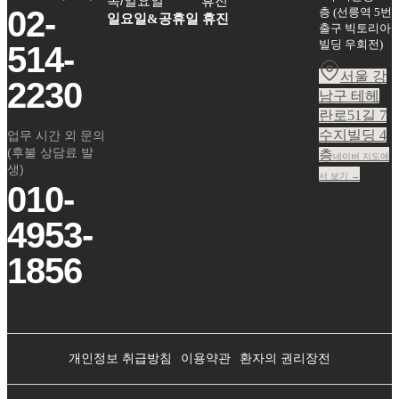
목/일요일
휴진
02-
층
(
선릉역 5번
일요일&공휴일 휴진
출구 빅토리아
빌딩 우회전
)
514-
서울 강
2230
남구 테헤
란로51길 7
수지빌딩 4
업무 시간 외 문의
(후불 상담료 발
층
네이버 지도에
생)
서 보기 →
010-
4953-
1856
개인정보 취급방침
이용약관
환자의 권리장전