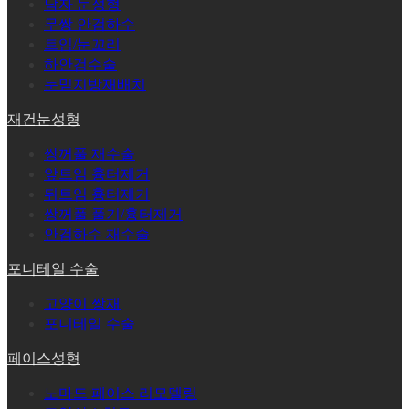
남자 눈성형
무쌍 안검하수
트임/눈꼬리
하안검수술
눈밑지방재배치
재건눈성형
쌍꺼풀 재수술
앞트임 흉터제거
뒤트임 흉터제거
쌍꺼풀 풀기/흉터제거
안검하수 재수술
포니테일 수술
고양이 쌍재
포니테일 수술
페이스성형
노마드 페이스 리모델링