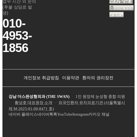
수지빌딩 4
업무 시간 외 문의
(후불 상담료 발
층
네이버 지도에
생)
서 보기 →
010-
4953-
1856
개인정보 취급방침
이용약관
환자의 권리장전
강남 더스완성형외과 (THE SWAN)
·
1인 원장제 눈성형 종합 의원
·
황성호 대표원장 소개
·
외국인환자 유치의료기관 (서울특별시
제
M-2025-01-08-8471
호)
네이버 플레이스
네이버톡톡
YouTube
Instagram
카카오 채널