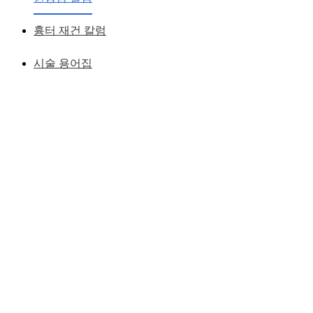
황성호 원장
작성일
2012.09.03
흉터 재건 칼럼
시술 용어집
다음 네가지에 대해 얼굴에 맞게 교정하면 된다
1. 눈매
눈꼬리가 올라간 경우, 눈앞이 뽀족한 경우, 눈동자가 흐릿한
경우, 삼백안이 있는 경우
2. 입매