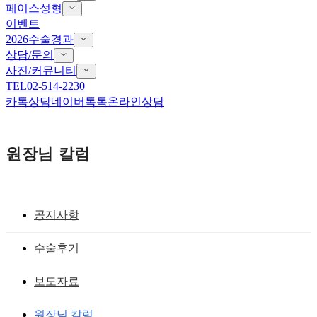
페이스성형
이벤트
2026수술경과
상담/문의
사진/커뮤니티
TEL
02-514-2230
카톡상담
네이버톡톡
온라인상담
원장님 칼럼
공지사항
사나운인상 수술(눈빛,미소)
수술후기
사나운 인상, 무서운 인상을 바꿀 수 있는
보도자료
간단한 해결방안 - 페이스리모델링
원장님 칼럼