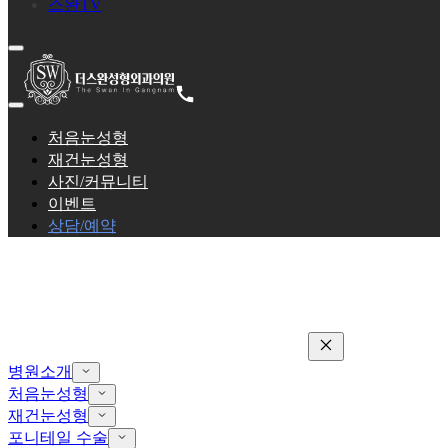
스완TV
처음눈성형
재건눈성형
사진/커뮤니티
이벤트
상담/예약
병원소개
처음눈성형
재건눈성형
포니테일 수술