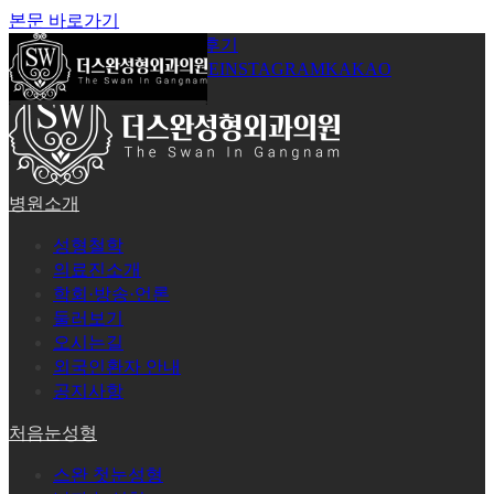
본문 바로가기
공지사항
온라인상담
시술후기
로그인
회원가입
YOUTUBE
INSTAGRAM
KAKAO
병원소개
성형철학
의료진소개
학회·방송·언론
둘러보기
오시는길
외국인환자 안내
공지사항
처음눈성형
스완 첫눈성형