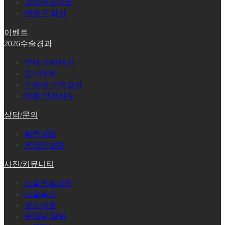
고압산소치료
반영구 화장
이벤트
2026수술경과
앞재건/뒤재건
포니테일
눈썹하 눈매교정
매몰 안검하수
상담/문의
빠른상담
온라인상담
사진/커뮤니티
시술전후사진
시술후기
보도자료
원장님 칼럼