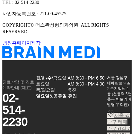
TEL :
02-514-2230
사업자등록번호 :
211-09-45575
COPYRIGHT©
더스완성형외과의원
. ALL RIGHTS
RESERVED.
병원홈페이지제작
서울 강남구
월/화/수/금요일

AM 9:30 - PM 6:50

진료상담 및 진료
테헤란로51길
토요일

AM 9:30 - PM 4:00

예약안내 (대표)
7 수지빌딩 4
목/일요일
휴진
02-
층
(
선릉역 5번
일요일&공휴일 휴진
출구 빅토리아
빌딩 우회전
)
514-
서울 강
2230
남구 테헤
란로51길 7