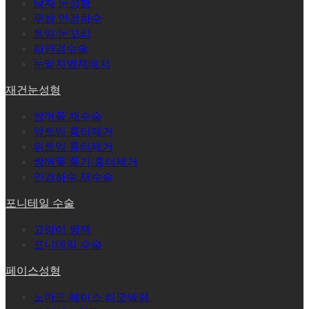
남자 눈성형
무쌍 안검하수
트임/눈꼬리
하안검수술
눈밑지방재배치
재건눈성형
쌍꺼풀 재수술
앞트임 흉터제거
뒤트임 흉터제거
쌍꺼풀 풀기/흉터제거
안검하수 재수술
포니테일 수술
고양이 쌍재
포니테일 수술
페이스성형
노마드 페이스 리모델링