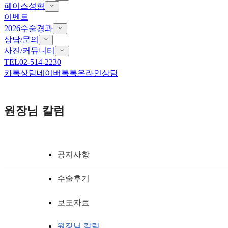
페이스성형
이벤트
2026수술경과
상담/문의
사진/커뮤니티
TEL
02-514-2230
카톡상담
네이버톡톡
온라인상담
원장님 칼럼
공지사항
어색한 아웃 폴드
수술후기
쌍커풀과 앞트임 수술을 같이 했는데 둘다 
보도자료
트임 재건, 노마드 기능적 눈 성형술, 앞트
원장님 칼럼