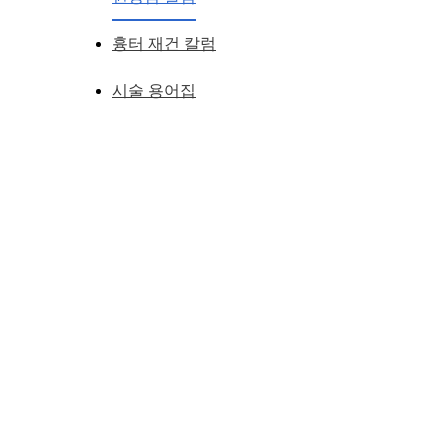
황성호 원장
작성일
2012.07.25
흉터 재건 칼럼
시술 용어집
쌍커풀 수술과
앞트임 복원
을 동시에 하는 경우