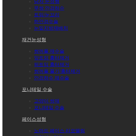
남자 눈성형
무쌍 안검하수
트임/눈꼬리
하안검수술
눈밑지방재배치
재건눈성형
쌍꺼풀 재수술
앞트임 흉터제거
뒤트임 흉터제거
쌍꺼풀 풀기/흉터제거
안검하수 재수술
포니테일 수술
고양이 쌍재
포니테일 수술
페이스성형
노마드 페이스 리모델링