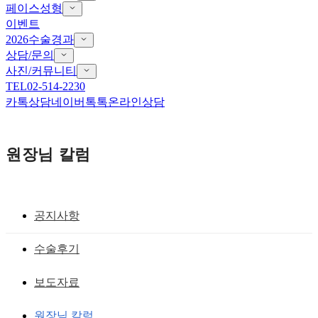
페이스성형
이벤트
2026수술경과
상담/문의
사진/커뮤니티
TEL
02-514-2230
카톡상담
네이버톡톡
온라인상담
원장님 칼럼
공지사항
쌍꺼풀-고급쌍꺼풀
수술후기
쌍거풀수술- 매몰법
보도자료
황성호 원장
작성일
2011.09.28
원장님 칼럼