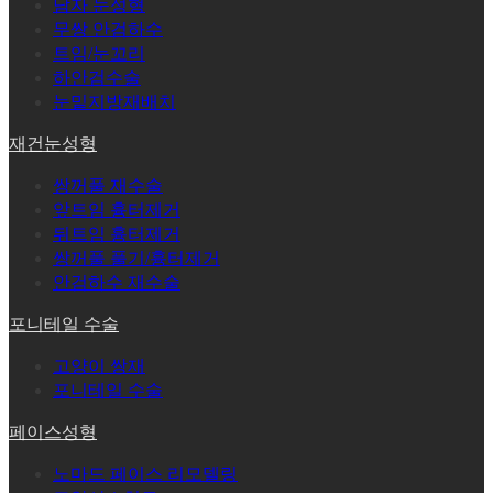
남자 눈성형
무쌍 안검하수
트임/눈꼬리
하안검수술
눈밑지방재배치
재건눈성형
쌍꺼풀 재수술
앞트임 흉터제거
뒤트임 흉터제거
쌍꺼풀 풀기/흉터제거
안검하수 재수술
포니테일 수술
고양이 쌍재
포니테일 수술
페이스성형
노마드 페이스 리모델링