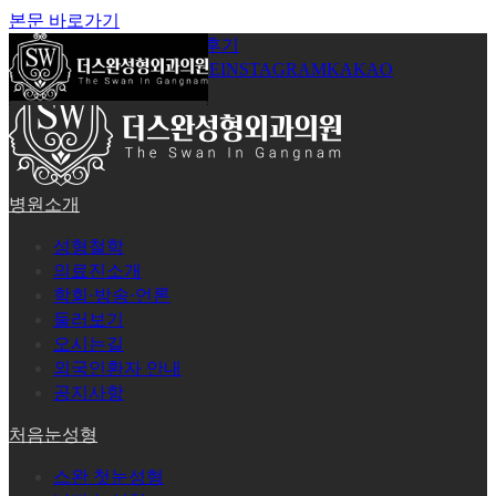
본문 바로가기
공지사항
온라인상담
시술후기
로그인
회원가입
YOUTUBE
INSTAGRAM
KAKAO
병원소개
성형철학
의료진소개
학회·방송·언론
둘러보기
오시는길
외국인환자 안내
공지사항
처음눈성형
스완 첫눈성형