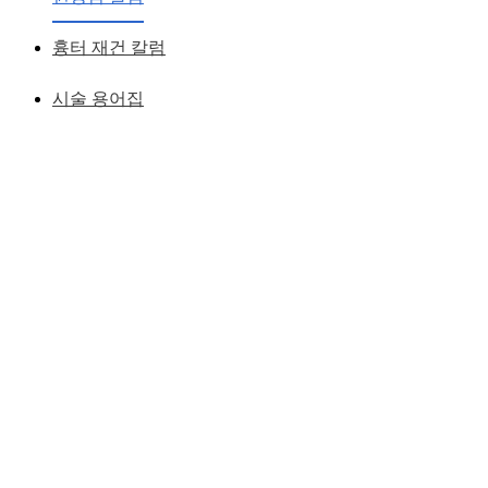
흉터 재건 칼럼
시술 용어집
눈이 예뻐지려면 눈동자가 또렷해지는것이 중요한 요소이다
간혹 매몰법수술후에 눈이 또렷하지 않고 흐릿한 눈이 되는 경
우가 있는데
이는 쌍거풀라인은 만들어 졌지만 눈동자가 드러나는 정도가
작게 되었기 때문이다
사람마다 눈의 내부구조가 다른만큼 검은 눈동자가 많이 드러
나도록 하는 과정이 필요하다