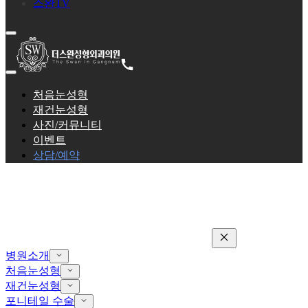
스완TV
처음눈성형
재건눈성형
사진/커뮤니티
이벤트
상담/예약
병원소개
처음눈성형
재건눈성형
포니테일 수술