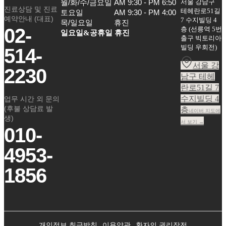
서울 강남구
월/화/수/금요일

AM 9:30 - PM 6:50

진료상담 및 진료
테헤란로51길
토요일

AM 9:30 - PM 4:00

예약안내 (대표)
7 수지빌딩 4
목/일요일
휴진
02-
층
(
선릉역 5번
일요일&공휴일 휴진
출구 빅토리아
빌딩 우회전
)
514-
서울 강
2230
남구 테헤
란로51길 7
수지빌딩 4
업무 시간 외 문의
(후불 상담료 발
층
네이버 지도에
생)
서 보기 →
010-
4953-
1856
개인정보 취급방침
이용약관
환자의 권리장전