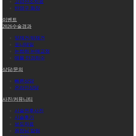
고압산소치료
반영구 화장
이벤트
2026수술경과
앞재건/뒤재건
포니테일
눈썹하 눈매교정
매몰 안검하수
상담/문의
빠른상담
온라인상담
사진/커뮤니티
시술전후사진
시술후기
보도자료
원장님 칼럼