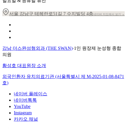
일요일 & 공휴일 휴진
서울 강남구 테헤란로51길 7 수지빌딩 4층
네이버 지도에서 보기 →
개인정보 취급방침
이용약관
환자의 권리장전
강남 더스완성형외과 (THE SWAN)
·
1인 원장제 눈성형 종합
의원
황성호 대표원장 소개
외국인환자 유치의료기관 (서울특별시 제
M-2025-01-08-8471
호)
네이버 플레이스
네이버톡톡
YouTube
Instagram
카카오 채널