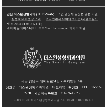
강남 더스완성형외과 (THE SWAN)
·
1인 원장제 눈성형 종합 의원
·
황성호 대표원장 소개
·
외국인환자 유치의료기관 (서울특별시
제
M-2025-01-08-8471
호)
네이버 플레이스
네이버톡톡
YouTube
Instagram
카카오 채널
서울 강남구 테헤란로51길 7 수지빌딩 4층
상호명 :
더스완성형외과의원
대표자명 :
황성호
TEL :
02-514-
2230
사업자등록번호 :
211-09-45575
COPYRIGHT©
더스완성형외과의원
. ALL RIGHTS RESERVED.