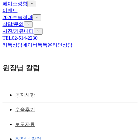
페이스성형
이벤트
2026수술경과
상담/문의
사진/커뮤니티
TEL
02-514-2230
카톡상담
네이버톡톡
온라인상담
원장님 칼럼
공지사항
안면윤곽
수술후기
볼처짐 과 광대뼈 축소술 : 안면윤곽술,
보도자료
광대 리프팅, 광대이동술, 페이스리모델
원장님 칼럼