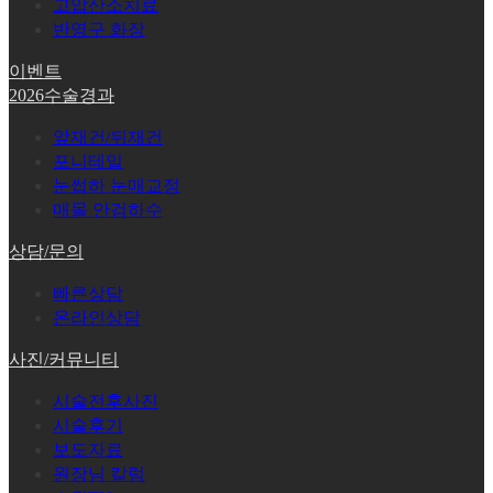
고압산소치료
반영구 화장
이벤트
2026수술경과
앞재건/뒤재건
포니테일
눈썹하 눈매교정
매몰 안검하수
상담/문의
빠른상담
온라인상담
사진/커뮤니티
시술전후사진
시술후기
보도자료
원장님 칼럼