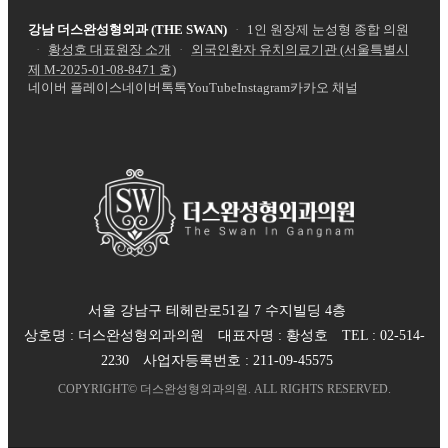
강남 더스완성형외과 (THE SWAN)
·
1인 원장제 눈성형 종합 의원
·
황성호 대표원장 소개
·
외국인환자 유치의료기관 (서울특별시
제
M-2025-01-08-8471
호)
네이버 플레이스
네이버톡톡
YouTube
Instagram
카카오 채널
서울 강남구 테헤란로51길 7 수지빌딩 4층
상호명 :
더스완성형외과의원
대표자명 :
황성호
TEL :
02-514-
2230
사업자등록번호 :
211-09-45575
COPYRIGHT©
더스완성형외과의원
. ALL RIGHTS RESERVED.