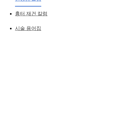
링
흉터 재건 칼럼
황성호 원장
작성일
2007.08.20
시술 용어집
▶ 볼처짐이 왜 생기는 지 알아보자.
사람의 A 부위를 (동그라미 부위) 잡아 보시면(우측사진) 뼈
와는 별도로 두툼한 근육이 있다는 것을 알 수 있습니다.
이 두툼한 근육이 뼈에서 분리되면 아래로 처지게 되는 것입니