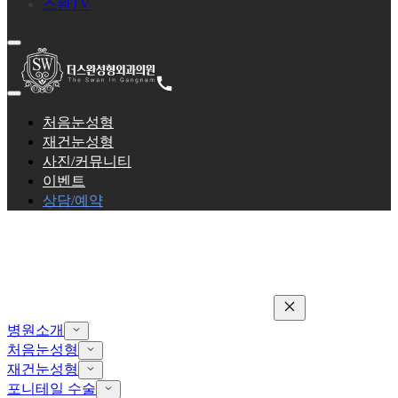
스완TV
처음눈성형
재건눈성형
사진/커뮤니티
이벤트
상담/예약
병원소개
처음눈성형
재건눈성형
포니테일 수술