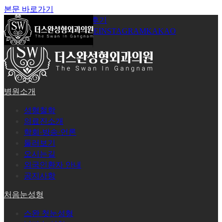
본문 바로가기
공지사항
온라인상담
시술후기
로그인
회원가입
YOUTUBE
INSTAGRAM
KAKAO
병원소개
성형철학
의료진소개
학회·방송·언론
둘러보기
오시는길
외국인환자 안내
공지사항
처음눈성형
스완 첫눈성형