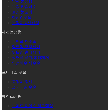
남자 눈성형
무쌍 안검하수
트임/눈꼬리
하안검수술
눈밑지방재배치
재건눈성형
쌍꺼풀 재수술
앞트임 흉터제거
뒤트임 흉터제거
쌍꺼풀 풀기/흉터제거
안검하수 재수술
포니테일 수술
고양이 쌍재
포니테일 수술
페이스성형
노마드 페이스 리모델링