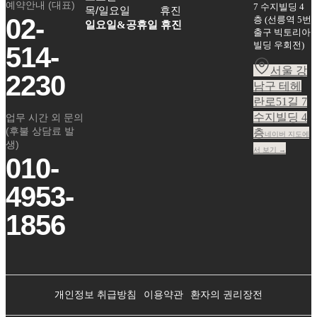
예약안내 (대표)
7 수지빌딩 4
목/일요일
휴진
02-
층
(
선릉역 5번
일요일&공휴일 휴진
출구 빅토리아
빌딩 우회전
)
514-
서울 강
2230
남구 테헤
란로51길 7
수지빌딩 4
업무 시간 외 문의
(후불 상담료 발
층
네이버 지도에
생)
서 보기 →
010-
4953-
1856
개인정보 취급방침
이용약관
환자의 권리장전