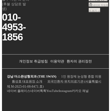
(후불 상담료 발
층
네이버 지도에
생)
서 보기 →
010-
4953-
1856
개인정보 취급방침
이용약관
환자의 권리장전
강남 더스완성형외과 (THE SWAN)
·
1인 원장제 눈성형 종합 의원
·
황성호 대표원장 소개
·
외국인환자 유치의료기관 (서울특별시
제
M-2025-01-08-8471
호)
네이버 플레이스
네이버톡톡
YouTube
Instagram
카카오 채널