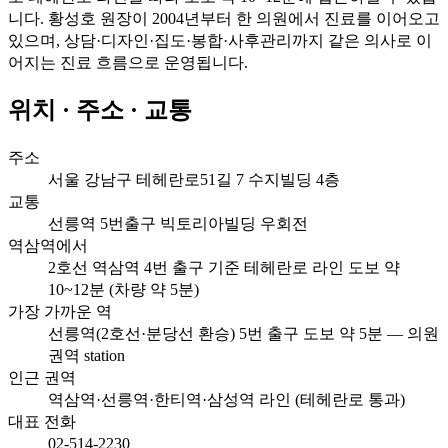
니다. 황성호 원장이 2004년부터 한 의원에서 진료를 이어오고
있으며, 상담·디자인·집도·봉합·사후관리까지 같은 의사로 이
어지는 진료 흐름으로 운영됩니다.
위치 · 주소 · 교통
주소
서울 강남구 테헤란로51길 7 수지빌딩 4층
교통
선릉역 5번출구 빅토리아빌딩 우회전
역삼역에서
2호선 역삼역 4번 출구 기준 테헤란로 라인 도보 약
10~12분 (차량 약 5분)
가장 가까운 역
선릉역(2호선·분당선 환승) 5번 출구 도보 약 5분 — 의원
권역 station
인근 권역
역삼역·선릉역·한티역·삼성역 라인 (테헤란로 통과)
대표 전화
02-514-2230