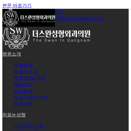
본문 바로가기
공지사항
온라인상담
시술후기
로그인
회원가입
YOUTUBE
INSTAGRAM
KAKAO
병원소개
성형철학
의료진소개
학회·방송·언론
둘러보기
오시는길
외국인환자 안내
공지사항
처음눈성형
스완 첫눈성형