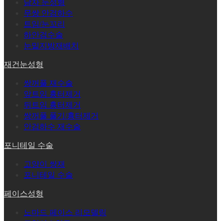
남자 눈성형
무쌍 안검하수
트임/눈꼬리
하안검수술
눈밑지방재배치
재건눈성형
쌍꺼풀 재수술
앞트임 흉터제거
뒤트임 흉터제거
쌍꺼풀 풀기/흉터제거
안검하수 재수술
포니테일 수술
고양이 쌍재
포니테일 수술
페이스성형
노마드 페이스 리모델링