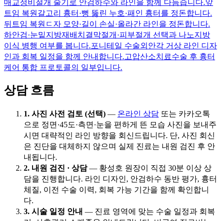
매교정
비절개 술기로 안검하수와 라인을 함께 다듬습니다.
앞
트임 복원
갈고리 흉터·뻥 뚫린 누호·패인 흉터를 정돈합니다.
뒤트임 복원
ㄷ자 모양·길이 손실·올라간 라인을 정돈합니다.
하안검·눈밑지방재배치
결막절개·피부절개 선택과 나노지방
이식 병행 여부를 봅니다.
포니테일 수술
외안각 거상 라인 디자
인과 회복 일정을 함께 안내합니다.
고압산소치료
수술 후 흉터
케어 통합 프로토콜의 일부입니다.
상담 흐름
1. 사진 사전 검토 (선택)
—
온라인 상담
또는 카카오톡
으로 정면·45도·측면·눈을 편하게 뜬 모습 사진을 보내주
시면 대략적인 라인 방향을 회신드립니다. 단, 사진 회신
은 진단을 대체하지 않으며 실제 진료는 내원 검진 후 안
내됩니다.
2. 내원 검진 · 상담
— 황성호 원장이 직접 30분 이상 상
담을 진행합니다. 라인 디자인, 안검하수 동반 평가, 흉터
체질, 이전 수술 이력, 회복 가능 기간을 함께 확인합니
다.
3. 시술 일정 안내
— 진료 영역에 맞는 수술 일정과 회복