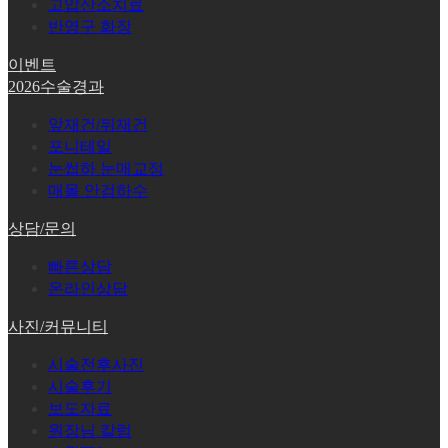
고압산소치료
반영구 화장
이벤트
2026수술경과
앞재건/뒤재건
포니테일
눈썹하 눈매교정
매몰 안검하수
상담/문의
빠른상담
온라인상담
사진/커뮤니티
시술전후사진
시술후기
보도자료
원장님 칼럼