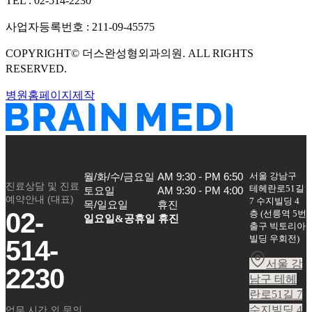
TEL :
02-514-2230
사업자등록번호 :
211-09-45575
COPYRIGHT©
더스완성형외과의원
. ALL RIGHTS
RESERVED.
병원홈페이지제작
서울 강남구
월/화/수/금요일

AM 9:30 - PM 6:50

진료상담 및 진료
테헤란로51길
토요일

AM 9:30 - PM 4:00

예약안내 (대표)
7 수지빌딩 4
목/일요일
휴진
02-
층
(
선릉역 5번
일요일&공휴일 휴진
출구 빅토리아
빌딩 우회전
)
514-
서울 강
2230
남구 테헤
란로51길 7
수지빌딩 4
업무 시간 외 문의