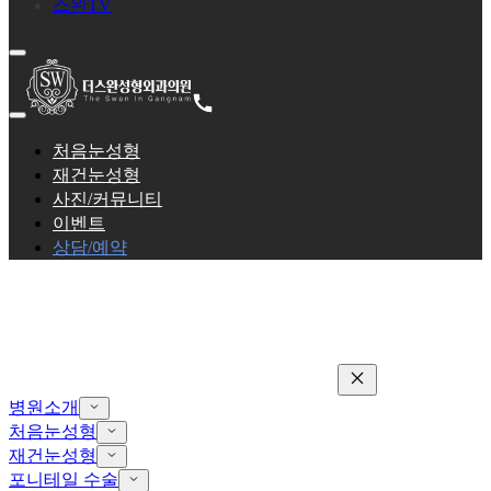
스완TV
처음눈성형
재건눈성형
사진/커뮤니티
이벤트
상담/예약
병원소개
처음눈성형
재건눈성형
포니테일 수술