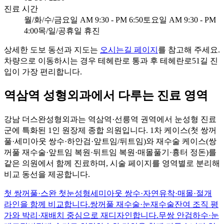
진료 시간
월/화/수/금요일
AM 9:30 - PM 6:50
토요일
AM 9:30 - PM
4:00
목/일/공휴일
휴진
상세한 도보 동선과 지도는
오시는길 페이지
를 참고해 주세요.
차량으로 이동하시는 경우 테헤란로 통과 후 테헤란로51길 진
입이 가장 편리합니다.
역삼역 성형외과에서 다루는 진료 영역
강남 더스완성형외과는 역삼역·선릉역 권역에서 눈성형 진료
군에 특화된 1인 원장제 종합 의원입니다. 1차 케이스(첫 쌍꺼
풀·세미아웃 쌍수·하안검·앞트임/뒤트임)와 재수술 케이스(쌍
꺼풀 재수술·앞트임 복원·뒤트임 복원·매몰풀기·흉터 정돈)를
같은 의원에서 함께 진료하며, 시술 페이지를 영역별로 분리해
비교 동선을 제공합니다.
첫 쌍꺼풀·스완 첫눈성형
세미아웃 쌍수·자연유착·매몰·절개
라인을 함께 비교합니다.
쌍꺼풀 재수술·눈재수술
잔여 조직 평
가와 박리·재배치 중심으로 재디자인합니다.
무쌍 안검하수·눈